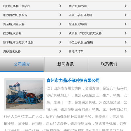
制砂机,风化山制砂机
抽砂船,吸沙船
细沙回收机,脱水筛
混凝土砂石分离机
淘金船,淘金设备
挖泥船,绞吸船
挖沙船,洗沙船
铁砂船,旱地铁粉提取设备
割草船,水面垃圾清理船
小型运砂船,运输船
海砂淡化设备
沙滩清洁车
公司简介
新闻资讯
联系我们
青州市力鼎环保科技有限公司
位于山东省青州市境内，交通方便，是近几年新兴的
沙矿机械加工厂，集沙石机械加工、生产、销售、安
装、维修于一体，是集采沙机械、河道池塘清淤、盐
湖开采、铁沙提取设备的生产销售厂家。拥有自己的
科研人员和技术工作人员。所有产品都经的起质量的考验。主要生产：挖沙船、
抽沙船、筛沙机、运输船、沙石精选设备，铁沙提取设备，输送带等机械，共有
十大系列四十多个品种，供用户选择。并根据用户地理环境设计制作异型产品。