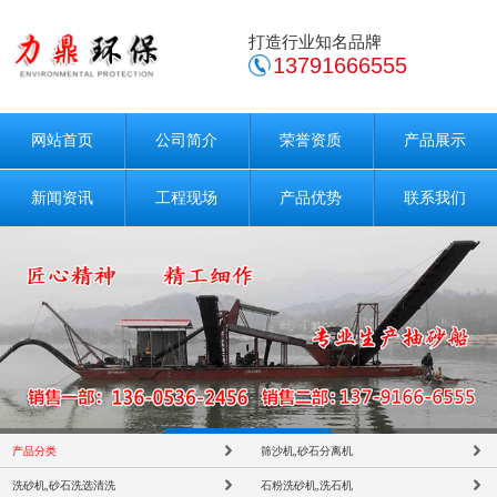
打造行业知名品牌
13791666555
网站首页
公司简介
荣誉资质
产品展示
新闻资讯
工程现场
产品优势
联系我们
产品分类
筛沙机,砂石分离机
洗砂机,砂石洗选清洗
石粉洗砂机,洗石机