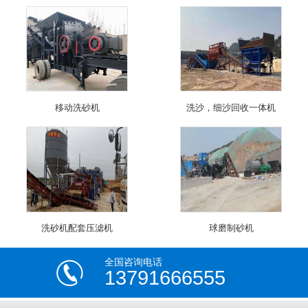
移动洗砂机
洗沙，细沙回收一体机
洗砂机配套压滤机
球磨制砂机
全国咨询电话
13791666555