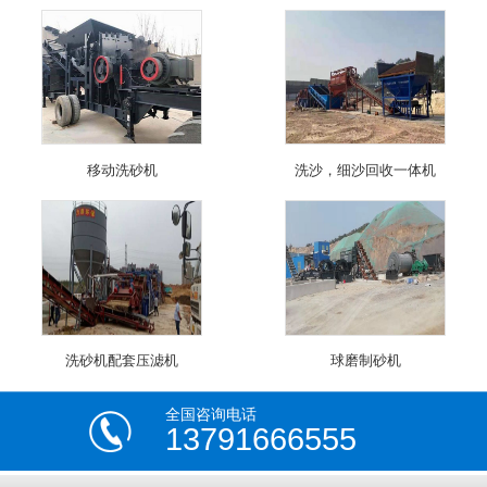
移动洗砂机
洗沙，细沙回收一体机
洗砂机配套压滤机
球磨制砂机
全国咨询电话
13791666555