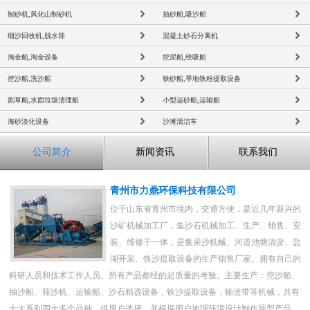
制砂机,风化山制砂机
抽砂船,吸沙船
细沙回收机,脱水筛
混凝土砂石分离机
淘金船,淘金设备
挖泥船,绞吸船
挖沙船,洗沙船
铁砂船,旱地铁粉提取设备
割草船,水面垃圾清理船
小型运砂船,运输船
海砂淡化设备
沙滩清洁车
公司简介
新闻资讯
联系我们
青州市力鼎环保科技有限公司
位于山东省青州市境内，交通方便，是近几年新兴的
沙矿机械加工厂，集沙石机械加工、生产、销售、安
装、维修于一体，是集采沙机械、河道池塘清淤、盐
湖开采、铁沙提取设备的生产销售厂家。拥有自己的
科研人员和技术工作人员。所有产品都经的起质量的考验。主要生产：挖沙船、
抽沙船、筛沙机、运输船、沙石精选设备，铁沙提取设备，输送带等机械，共有
十大系列四十多个品种，供用户选择。并根据用户地理环境设计制作异型产品。