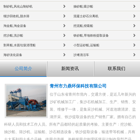
制砂机,风化山制砂机
抽砂船,吸沙船
细沙回收机,脱水筛
混凝土砂石分离机
淘金船,淘金设备
挖泥船,绞吸船
挖沙船,洗沙船
铁砂船,旱地铁粉提取设备
割草船,水面垃圾清理船
小型运砂船,运输船
海砂淡化设备
沙滩清洁车
公司简介
新闻资讯
联系我们
青州市力鼎环保科技有限公司
位于山东省青州市境内，交通方便，是近几年新兴的
沙矿机械加工厂，集沙石机械加工、生产、销售、安
装、维修于一体，是集采沙机械、河道池塘清淤、盐
湖开采、铁沙提取设备的生产销售厂家。拥有自己的
科研人员和技术工作人员。所有产品都经的起质量的考验。主要生产：挖沙船、
抽沙船、筛沙机、运输船、沙石精选设备，铁沙提取设备，输送带等机械，共有
十大系列四十多个品种，供用户选择。并根据用户地理环境设计制作异型产品。