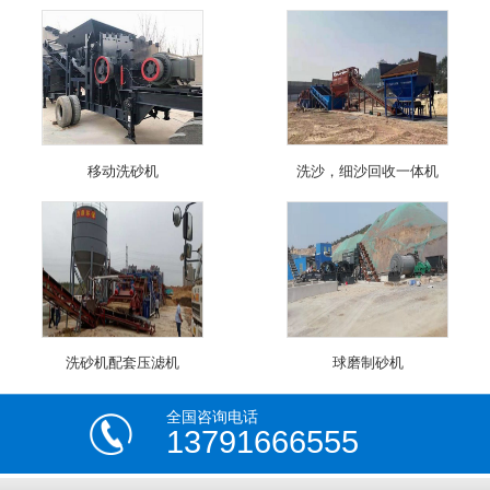
移动洗砂机
洗沙，细沙回收一体机
洗砂机配套压滤机
球磨制砂机
全国咨询电话
13791666555