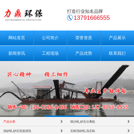
打造行业知名品牌
13791666555
网站首页
公司简介
荣誉资质
产品展示
新闻资讯
工程现场
产品优势
联系我们
产品分类
筛沙机,砂石分离机
洗砂机,砂石洗选清洗
石粉洗砂机,洗石机