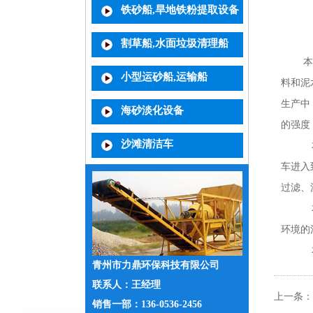
铁砂船,旱地铁粉提取设备
割草船,水面垃圾清理船
本系统
小型运砂船,运输船
料和泥
生产中
海砂淡化设备
的强度
沙滩清洁车
本系统
车进入
过滤、
本系统
环境的
本套混
青州市力鼎环保科技有限公司
联系人：王经理
上一条：
销售一部：136-0536-2456