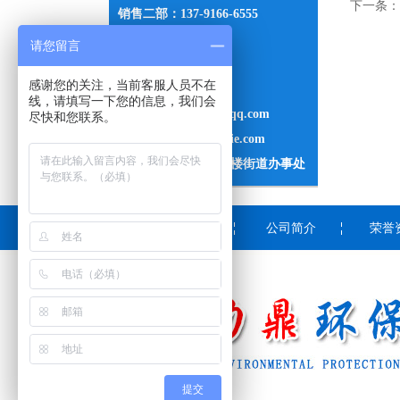
下一条：
销售二部：137-9166-6555
电 话：0536-3837842
请您留言
传 真：0536-3839828
感谢您的关注，当前客服人员不在
Q Q：1417778115
线，请填写一下您的信息，我们会
邮箱：1417778115@qq.com
尽快和您联系。
网址：www.lidingjixie.com
地址：山东青州市黄楼街道办事处
网站首页
公司简介
荣誉
提交