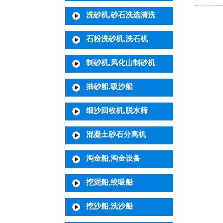
洗砂机,砂石洗选清洗
石粉洗砂机,洗石机
制砂机,风化山制砂机
抽砂船,吸沙船
细沙回收机,脱水筛
混凝土砂石分离机
淘金船,淘金设备
挖泥船,绞吸船
挖沙船,洗沙船